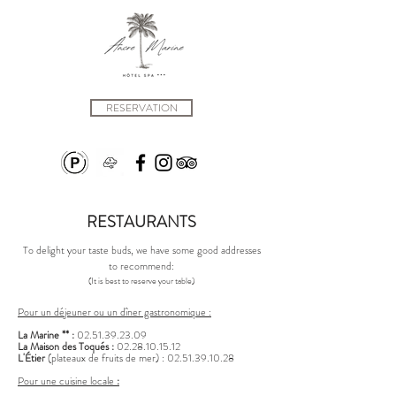
RESERVATION
RESTAURANTS
To delight your taste buds, we have some good addresses
to recommend:
(It is best to reserve your table)
Pour un déjeuner ou un dîner gastronomique :
La Marine ** :
02.51.39.23.09
La Maison des Toqués
:
02.
28.
10.
15.
12
L'Étier
(plateaux de fruits de mer) :
02.51.39.10.28
Pour une cuisine locale
: