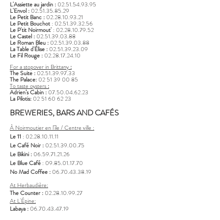
L'Assiette au jardin
:
02.51.54.93.95
L'Envol
:
02.51.35.85.29
Le Petit Banc
:
02.28.10.93.21
Le Petit Bouchot
:
02.51.39.32.56
Le P'tit Noirmout'
:
02.28.10.79.52
Le Castel :
02.51.39.03.88
Le Roman Bleu
:
02.51.39.03.88
La Table d'Élise
:
02.51.39.23.09
Le Fil Rouge
:
02.28.17.24.10
For a stopover in Brittany
:
The Suite
:
02.51.39.97.33
The Palace:
02 51 39 00 85
To taste oysters
:
Adrien’s Cabin
:
07.50.04.62.23
La Pilotis:
02 51 60 62 23
BREWERIES, BARS AND CAFÉS
À Noirmoutier en l'île / Centre ville :
Le 11
: 02.28.10.11.11
Le Café Noir
:
02.51.39.00.75
Le Bikini
:
06.59.71.21.26
Le Blue Café
:
09.85.01.17.70
No Mad Coffee
:
06.70.43.38.19
At Herbaudière:
The Counter
:
02.28.10.99.27
At L'Épine:
Labaya
:
06.70.43.47.19