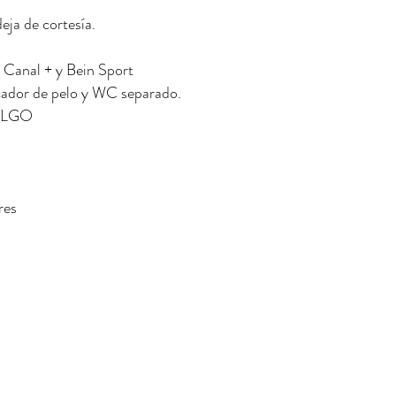
eja de cortesía.
 Canal + y Bein Sport
ecador de pelo y WC separado.
HALGO
res